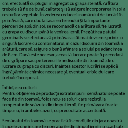
cm, efectuată cu plugul, în agregat cu grapa stelată. Arătura
trebuie să fie de bună calitate şi să asigure încorporarea în sol a
resturilor vegetale. În vederea reducerii numărului de lucrări în
primăvară, care duc la tasarea terenului şi la importante
pierderi de apă din sol, se recomandă ca arătura să fie lucrată
cu grapa cu discuri până la venirea iernii. Pregătirea patului
germinativ se efectuează primăvara cât mai devreme, printr-o
singură lucrare cu combinatorul, în cazul discuirii din toamnă a
arăturii, care să asigure o bună afânare a solului pe adâncimea
de 8 cm. Dacă este necesar, această lucrare poate fi precedată
de o grăpare sau, pe terenurile nediscuite din toamnă, de o
lucrare cu grapa cu discuri. Înaintea acestor lucrări se aplică
îngrăşăminte chimice necesare şi, eventual, erbicidul care
trebuie încorporat.
Înfiinţarea culturii
Pentru obţinerea de producţii extratimpurii, semănatul se poate
face fie din toamnă, folosindu-se soiuri care rezistă la
temperaturile scăzute din timpul iernii, fie primăvara foarte
timpuriu, în ambele cazuri, cu precocitate accentuată.
Semănatul din toamnă se practică în condiţiile din ţara noastră
în acele zone în care temperaturile din timpul iernii nu scad sub