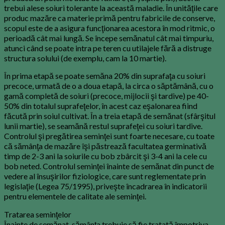
trebui alese soiuri tolerante la această maladie. În unităţile care
produc mazăre ca materie primă pentru fabricile de conserve,
scopul este de a asigura funcţionarea acestora în mod ritmic, o
perioadă cât mai lungă. Se începe semănatul cât mai timpuriu,
atunci când se poate intra pe teren cu utilajele fără a distruge
structura solului (de exemplu, cam la 10 martie).
În prima etapă se poate semăna 20% din suprafaţa cu soiuri
precoce, urmată de o a doua etapă, la circa o săptămână, cu o
gamă completă de soiuri (precoce, mijlocii şi tardive) pe 40-
50% din totalul suprafeţelor, în acest caz eşalonarea fiind
făcută prin soiul cultivat. În a treia etapă de semănat (sfârşitul
lunii martie), se seamănă restul suprafeţei cu soiuri tardive.
Controlul şi pregătirea seminţei sunt foarte necesare, cu toate
că sămânţa de mazăre îşi păstrează facultatea germinativă
timp de 2-3 ani la soiurile cu bob zbârcit şi 3-4 ani la cele cu
bob neted. Controlul seminţei înainte de semănat din punct de
vedere al însuşirilor fiziologice, care sunt reglementate prin
legislaţie (Legea 75/1995), priveşte încadrarea în indicatorii
pentru elementele de calitate ale seminţei.
Tratarea seminţelor
Înainte de semănat, sămânţa trebuie să fie tratată împotriva