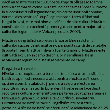
dacă au fost fertilizate cu gunoi de grajd şi părăsesc toamna
terenul cât mai devreme. Nu este indicat ca mazărea să urmeze
în succesiune după leguminoase, din cauza unor boli comune,
dar mai ales pentru că, după leguminoase, terenul fiind mai
bogat în azot, este mai bine valorificat de alte culturi. Mazărea
constituie deci o excelentă premergătoare pentru majoritatea
culturilor legumicole (V. Voican şi colab., 2002).
Mazărea de grădină se pretează foarte bine în sistemul
culturilor succesive întrucât are o perioadă scurtă de vegetaţie
şi poate fi semănată primăvara foarte timpuriu. Mazărea este
cultivată exclusiv în câmp deschis, prin semănare, fie în
asolamente legumicole, fie în asolamente de câmp.
Pregătirea terenului
Nivelarea de exploatare a terenului (mazărea este sensibilă la
băltirea apei) este necesară atât pentru efectuarea în condiţii
optime a semănatului, cât şi pentru a asigura efectuarea
recoltării mecanizate, fără pierderi. Nivelarea se face după
recoltarea culturii premergătoare pe teren uscat, prin afânarea
terenului cu grapa cu discuri şi 1-2 lucrări cu nivelatorul.
Fertilizarea de bază se face cu îngrăşăminte fosfatice şi
potasice. Arătura de bază se efectuează la adâncimea de 22-25