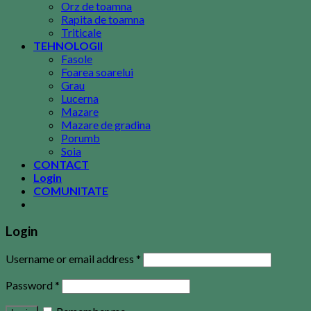
Orz de toamna
Rapita de toamna
Triticale
TEHNOLOGII
Fasole
Foarea soarelui
Grau
Lucerna
Mazare
Mazare de gradina
Porumb
Soia
CONTACT
Login
COMUNITATE
Login
Username or email address
*
Password
*