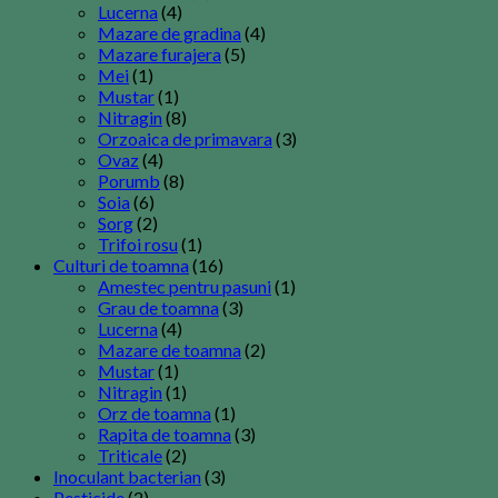
Lucerna
(4)
Mazare de gradina
(4)
Mazare furajera
(5)
Mei
(1)
Mustar
(1)
Nitragin
(8)
Orzoaica de primavara
(3)
Ovaz
(4)
Porumb
(8)
Soia
(6)
Sorg
(2)
Trifoi rosu
(1)
Culturi de toamna
(16)
Amestec pentru pasuni
(1)
Grau de toamna
(3)
Lucerna
(4)
Mazare de toamna
(2)
Mustar
(1)
Nitragin
(1)
Orz de toamna
(1)
Rapita de toamna
(3)
Triticale
(2)
Inoculant bacterian
(3)
Pesticide
(2)