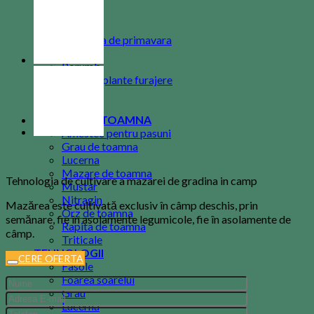
Mustar
Nitragin
Orzoaica de primavara
Ovaz
Porumb
Seminte plante furajere
Soia
Sorg
CULTURI DE TOAMNA
Amestec pentru pasuni
Grau de toamna
Lucerna
Mazare de toamna
Tehnologia de cultivare a mazarei de gradina in camp
Mustar
Nitragin
Mazărea este cultivată exclusiv în câmp deschis, prin
Orz de toamna
semănare, fie în asolamente legumicole, fie în asolamente de
Rapita de toamna
câmp.
Triticale
TEHNOLOGII
CERE OFERTA
Fasole
Foarea soarelui
Grau
Lucerna