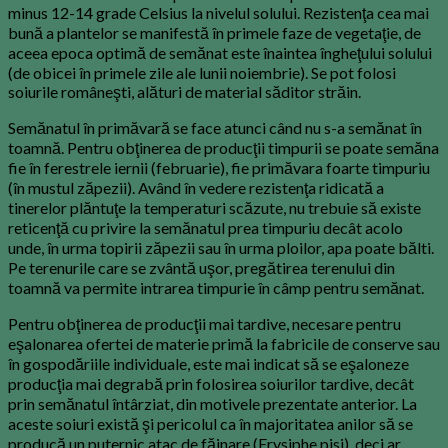
minus 12-14 grade Celsius la nivelul solului. Rezistenţa cea mai
bună a plantelor se manifestă în primele faze de vegetaţie, de
aceea epoca optimă de semănat este înaintea îngheţului solului
(de obicei în primele zile ale lunii noiembrie). Se pot folosi
soiurile româneşti, alături de material săditor străin.
Semănatul în primăvară se face atunci când nu s-a semănat în
toamnă. Pentru obţinerea de producţii timpurii se poate semăna
fie în ferestrele iernii (februarie), fie primăvara foarte timpuriu
(în mustul zăpezii). Având în vedere rezistenţa ridicată a
tinerelor plăntuţe la temperaturi scăzute, nu trebuie să existe
reticenţă cu privire la semănatul prea timpuriu decât acolo
unde, în urma topirii zăpezii sau în urma ploilor, apa poate bălti.
Pe terenurile care se zvântă uşor, pregătirea terenului din
toamnă va permite intrarea timpurie în câmp pentru semănat.
Pentru obţinerea de producţii mai tardive, necesare pentru
eşalonarea ofertei de materie primă la fabricile de conserve sau
în gospodăriile individuale, este mai indicat să se eşaloneze
producţia mai degrabă prin folosirea soiurilor tardive, decât
prin semănatul întârziat, din motivele prezentate anterior. La
aceste soiuri există şi pericolul ca în majoritatea anilor să se
producă un puternic atac de făinare (Erysiphe pisi), deci ar