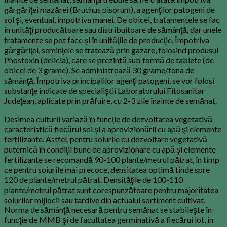
gărgăriţei mazărei (Bruchus pisorum), a agenţilor patogeni de
sol şi, eventual, împotriva manei. De obicei, tratamentele se fac
în unităţi producătoare sau distribuitoare de sămânţă, dar unele
tratamente se pot face şi în unităţile de producţie. Împotriva
gărgăriţei, seminţele se tratează prin gazare, folosind produsul
Phostoxin (delicia), care se prezintă sub formă de tablete (de
obicei de 3 grame). Se administrează 30 grame/tona de
sămânţă. Împotriva principalilor agenţi patogeni, se vor folosi
substanţe indicate de specialiştii Laboratorului Fitosanitar
Judeţean, aplicate prin prăfuire, cu 2-3 zile înainte de semănat.
Desimea culturii variază în funcţie de dezvoltarea vegetativă
caracteristică fiecărui soi şi a aprovizionării cu apă şi elemente
fertilizante. Astfel, pentru soiurile cu dezvoltare vegetativă
puternică în condiţii bune de aprovizionare cu apă şi elemente
fertilizante se recomandă 90-100 plante/metrul pătrat, în timp
ce pentru soiurile mai precoce, densitatea optimă tinde spre
120 de plante/metrul pătrat. Densităţile de 100-110
plante/metrul pătrat sunt corespunzătoare pentru majoritatea
soiurilor mijlocii sau tardive din actualul sortiment cultivat.
Norma de sămânţă necesară pentru semănat se stabileşte în
funcţie de MMB şi de facultatea germinativă a fiecărui lot, în