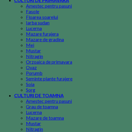
CULTURI DE PRIMAVARA
Amestec pentru pasuni
Fasole
Floarea soarelui
Iarba sudan
Lucerna
Mazare furajera
Mazare de gradina
Mei
Mustar
Nitragin
Orzoaica de primavara
Ovaz
Porumb
Seminte plante furajere
Soia
Sorg
CULTURI DE TOAMNA
Amestec pentru pasuni
Grau de toamna
Lucerna
Mazare de toamna
Mustar
Nitragin