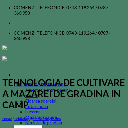
Skip
COMENZI TELEFONICE: 0743-119.264 / 0787-
to
360.958
content
COMENZI TELEFONICE: 0743-119.264 / 0787-
360.958
TEHNOLOGIA DE CULTIVARE
CULTURI DE PRIMAVARA
Amestec pentru pasuni
A MAZAREI DE GRADINA IN
Fasole
Floarea soarelui
CAMP
Iarba sudan
Lucerna
Mazare furajera
Home
/
Tehnologii
/
Mazare de gradina
Mazare de gradina
Mei