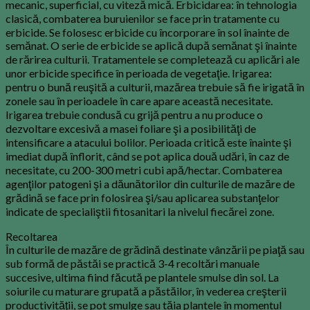
mecanic, superficial, cu viteză mică. Erbicidarea: în tehnologia
clasică, combaterea buruienilor se face prin tratamente cu
erbicide. Se folosesc erbicide cu încorporare în sol înainte de
semănat. O serie de erbicide se aplică după semănat şi înainte
de rărirea culturii. Tratamentele se completează cu aplicări ale
unor erbicide specifice în perioada de vegetaţie. Irigarea:
pentru o bună reuşită a culturii, mazărea trebuie să fie irigată în
zonele sau în perioadele în care apare această necesitate.
Irigarea trebuie condusă cu grijă pentru a nu produce o
dezvoltare excesivă a masei foliare şi a posibilităţi de
intensificare a atacului bolilor. Perioada critică este înainte şi
imediat după înflorit, când se pot aplica două udări, în caz de
necesitate, cu 200-300 metri cubi apă/hectar. Combaterea
agenţilor patogeni şi a dăunătorilor din culturile de mazăre de
grădină se face prin folosirea şi/sau aplicarea substanţelor
indicate de specialiştii fitosanitari la nivelul fiecărei zone.
Recoltarea
În culturile de mazăre de grădină destinate vânzării pe piaţă sau
sub formă de păstăi se practică 3-4 recoltări manuale
succesive, ultima fiind făcută pe plantele smulse din sol. La
soiurile cu maturare grupată a păstăilor, în vederea creşterii
productivităţii, se pot smulge sau tăia plantele în momentul