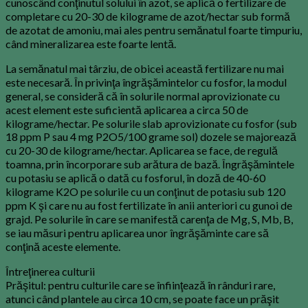
cunoscând conţinutul solului în azot, se aplică o fertilizare de
completare cu 20-30 de kilograme de azot/hectar sub formă
de azotat de amoniu, mai ales pentru semănatul foarte timpuriu,
când mineralizarea este foarte lentă.
La semănatul mai târziu, de obicei această fertilizare nu mai
este necesară. În privinţa îngrăşămintelor cu fosfor, la modul
general, se consideră că în solurile normal aprovizionate cu
acest element este suficientă aplicarea a circa 50 de
kilograme/hectar. Pe solurile slab aprovizionate cu fosfor (sub
18 ppm P sau 4 mg P2O5/100 grame sol) dozele se majorează
cu 20-30 de kilograme/hectar. Aplicarea se face, de regulă
toamna, prin încorporare sub arătura de bază. Îngrăşămintele
cu potasiu se aplică o dată cu fosforul, în doză de 40-60
kilograme K2O pe solurile cu un conţinut de potasiu sub 120
ppm K şi care nu au fost fertilizate în anii anteriori cu gunoi de
grajd. Pe solurile în care se manifestă carenţa de Mg, S, Mb, B,
se iau măsuri pentru aplicarea unor îngrăşăminte care să
conţină aceste elemente.
Întreţinerea culturii
Prăşitul: pentru culturile care se înfiinţează în rânduri rare,
atunci când plantele au circa 10 cm, se poate face un prăşit