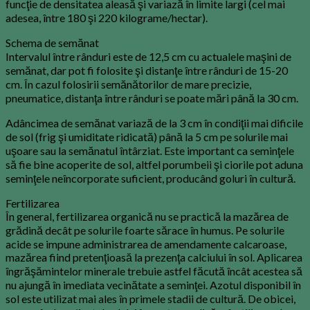
funcţie de densitatea aleasă şi variază în limite largi (cel mai
adesea, între 180 şi 220 kilograme/hectar).
Schema de semănat
Intervalul între rânduri este de 12,5 cm cu actualele maşini de
semănat, dar pot fi folosite şi distanţe între rânduri de 15-20
cm. În cazul folosirii semănătorilor de mare precizie,
pneumatice, distanţa între rânduri se poate mări până la 30 cm.
Adâncimea de semănat variază de la 3 cm în condiţii mai dificile
de sol (frig şi umiditate ridicată) până la 5 cm pe solurile mai
uşoare sau la semănatul întârziat. Este important ca seminţele
să fie bine acoperite de sol, altfel porumbeii şi ciorile pot aduna
seminţele neîncorporate suficient, producând goluri în cultură.
Fertilizarea
În general, fertilizarea organică nu se practică la mazărea de
grădină decât pe solurile foarte sărace în humus. Pe solurile
acide se impune administrarea de amendamente calcaroase,
mazărea fiind pretenţioasă la prezenţa calciului în sol. Aplicarea
îngrăşămintelor minerale trebuie astfel făcută încât acestea să
nu ajungă în imediata vecinătate a seminţei. Azotul disponibil în
sol este utilizat mai ales în primele stadii de cultură. De obicei,