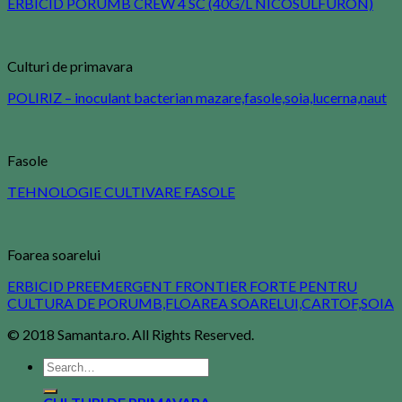
ERBICID PORUMB CREW 4 SC (40G/L NICOSULFURON)
Culturi de primavara
POLIRIZ – inoculant bacterian mazare,fasole,soia,lucerna,naut
Fasole
TEHNOLOGIE CULTIVARE FASOLE
Foarea soarelui
ERBICID PREEMERGENT FRONTIER FORTE PENTRU
CULTURA DE PORUMB,FLOAREA SOARELUI,CARTOF,SOIA
© 2018 Samanta.ro. All Rights Reserved.