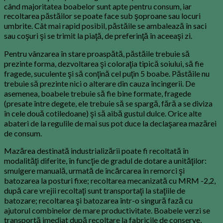
când majoritatea boabelor sunt apte pentru consum, iar
recoltarea păstăilor se poate face sub şoproane sau locuri
umbrite. Cât mai rapid posibil, păstăile se ambalează în saci
sau coşuri şi se trimit la piaţă, de preferinţă în aceeaşi zi.
Pentru vânzarea în stare proaspătă, păstăile trebuie să
prezinte forma, dezvoltarea şi coloraţia tipică soiului, să fie
fragede, suculente şi să conţină cel puţin 5 boabe. Păstăile nu
trebuie să prezinte nici o alterare din cauza încingerii. De
asemenea, boabele trebuie să fie bine formate, fragede
(presate între degete, ele trebuie să se spargă, fără a se diviza
în cele două cotiledoane) şi să aibă gustul dulce. Orice alte
abateri de la regulile de mai sus pot duce la declaşarea mazărei
de consum.
Mazărea destinată industrializării poate fi recoltată în
modalităţi diferite, în funcţie de gradul de dotare a unităţilor:
smulgere manuală, urmată de încărcarea în remorci şi
batozarea la posturi fixe; recoltarea mecanizată cu MRM -2,2,
după care vrejii recoltaţi sunt transportaţi la staţiile de
batozare; recoltarea şi batozarea într-o singură fază cu
ajutorul combinelor de mare productivitate. Boabele verzi se
transportă imediat după recoltare la fabricile de conserve,