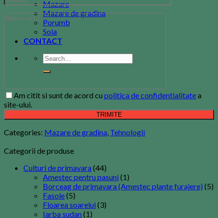
Mazare
Mazare de gradina
Porumb
Soia
CONTACT
Am citit si sunt de acord cu
politica de confidentialitate
a
site-ului.
Categories:
Mazare de gradina
,
Tehnologii
Categorii de produse
Culturi de primavara
(44)
Amestec pentru pasuni
(1)
Borceag de primavara (Amestec plante furajere)
(5)
Fasole
(5)
Floarea soarelui
(3)
Iarba sudan
(1)